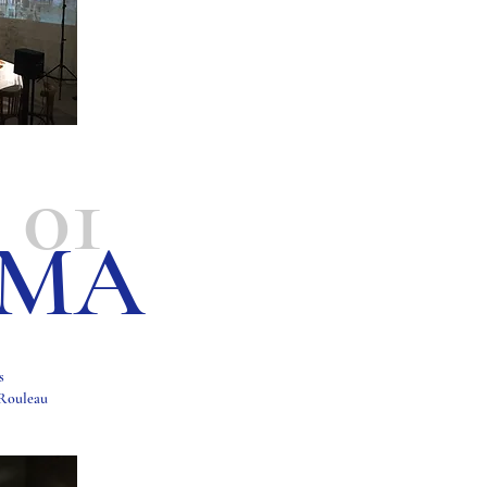
01
MA
is
 Rouleau