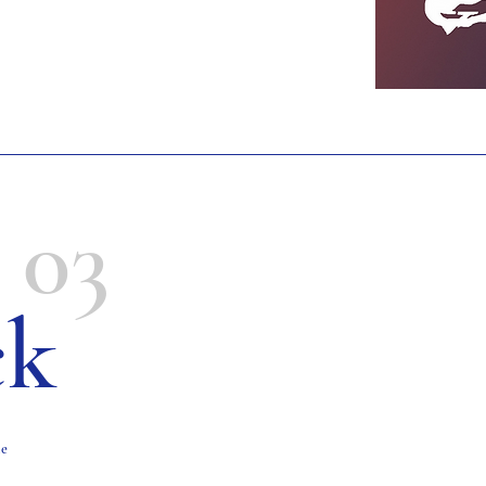
03
ck
le