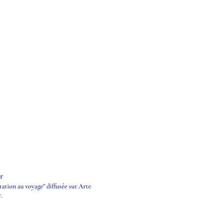
r
tation au voyage" diffusée sur Arte
r.