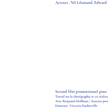
Acteurs : Nil Lilamand, Edwar
Second film promotionnel pour l
Travail sur la chorégraphie et co-réalis
Avec Benjamin Hoffman / Asterias pro
Danseuse : Victoria Dauberville