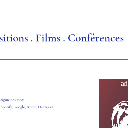
itions
.
Films
.
Conférences
'origine des mots.
:
Spotify
,
Google
, Apple,
Deezer
et