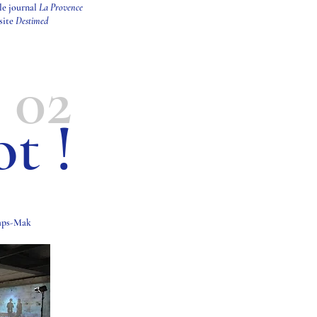
le journal
La Provence
 site
Destimed
02
ot !
amps-Mak